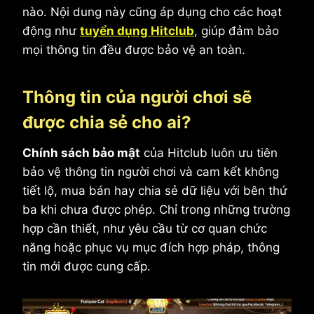
nào. Nội dung này cũng áp dụng cho các hoạt
động như
tuyển dụng Hitclub
, giúp đảm bảo
mọi thông tin đều được bảo vệ an toàn.
Thông tin của người chơi sẽ
được chia sẻ cho ai?
Chính sách bảo mật
của Hitclub luôn ưu tiên
bảo vệ thông tin người chơi và cam kết không
tiết lộ, mua bán hay chia sẻ dữ liệu với bên thứ
ba khi chưa được phép. Chỉ trong những trường
hợp cần thiết, như yêu cầu từ cơ quan chức
năng hoặc phục vụ mục đích hợp pháp, thông
tin mới được cung cấp.