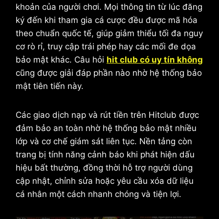
khoản của người chơi. Mọi thông tin từ lúc đăng
ký đến khi tham gia cá cược đều được mã hóa
theo chuẩn quốc tế, giúp giảm thiểu tối đa nguy
cơ rò rỉ, truy cập trái phép hay các mối đe dọa
bảo mật khác. Câu hỏi
hit club có uy tín không
cũng được giải đáp phần nào nhờ hệ thống bảo
mật tiên tiến này.
Các giao dịch nạp và rút tiền trên Hitclub được
đảm bảo an toàn nhờ hệ thống bảo mật nhiều
lớp và cơ chế giám sát liên tục. Nền tảng còn
trang bị tính năng cảnh báo khi phát hiện dấu
hiệu bất thường, đồng thời hỗ trợ người dùng
cập nhật, chỉnh sửa hoặc yêu cầu xóa dữ liệu
cá nhân một cách nhanh chóng và tiện lợi.