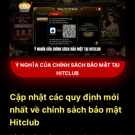
Ý NGHĨA CỦA CHÍNH SÁCH BẢO MẬT TẠI
HITCLUB
Cập nhật các quy định mới
nhất về chính sách bảo mật
Hitclub