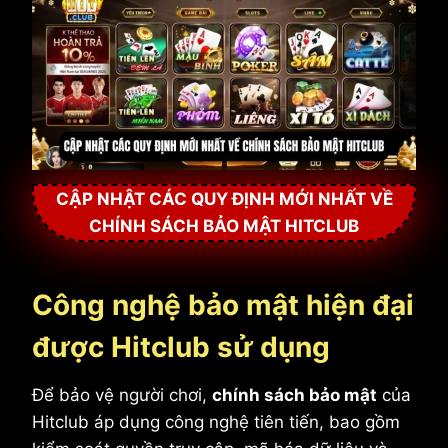
CẬP NHẬT CÁC QUY ĐỊNH MỚI NHẤT VỀ
CHÍNH SÁCH BẢO MẬT HITCLUB
Công nghệ bảo mật hiện đại
được Hitclub sử dụng
Để bảo vệ người chơi,
chính sách bảo mật
của
Hitclub áp dụng công nghệ tiên tiến, bao gồm