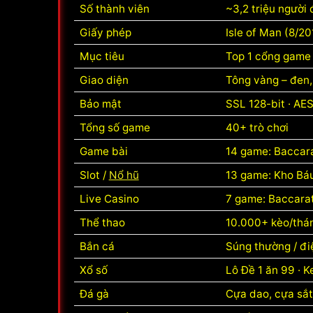
Số thành viên
~3,2 triệu người
Giấy phép
Isle of Man (8/2
Mục tiêu
Top 1 cổng game
Giao diện
Tông vàng – đen,
Bảo mật
SSL 128-bit · AES
Tổng số game
40+ trò chơi
Game bài
14 game: Baccara
Slot /
Nổ hũ
13 game: Kho Bá
Live Casino
7 game: Baccara
Thể thao
10.000+ kèo/thán
Bắn cá
Súng thường / điệ
Xổ số
Lô Đề 1 ăn 99 · K
Đá gà
Cựa dao, cựa sắt,