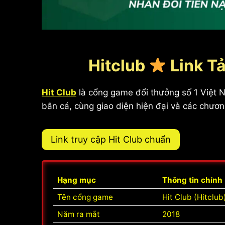
Hitclub
Link T
Hit Club
là cổng game đổi thưởng số 1 Việt Na
bắn cá, cùng giao diện hiện đại và các chương
Link truy cập Hit Club chuẩn
Hạng mục
Thông tin chính
Tên cổng game
Hit Club (Hitclub
Năm ra mắt
2018