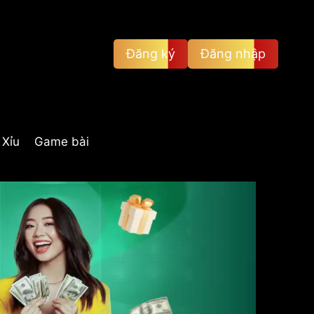
Đăng ký
Đăng nhập
 Xỉu
Game bài