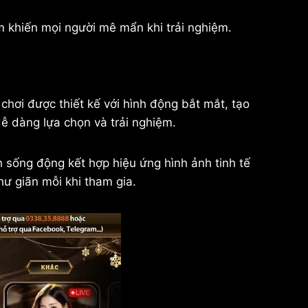
 khiến mọi người mê mẩn khi trải nghiệm.
chơi được thiết kế với hình động bắt mắt, tạo
dễ dàng lựa chọn và trải nghiệm.
h sống động kết hợp hiệu ứng hình ảnh tinh tế
hư giãn mỗi khi tham gia.