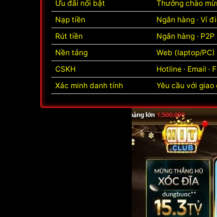
Ưu đãi nổi bật
Thưởng chào mừng
Nạp tiền
Ngân hàng · Ví đi
Rút tiền
Ngân hàng · P2P ·
Nền tảng
Web (laptop/PC) 
CSKH
Hotline · Email ·
Xác minh danh tính
Yêu cầu với giao 
Giới thiệu sơ lược về Hit
Bạn có biết
Hit Club là gì
và vì sao nó lạ
này ngay.
Cổng game đổi thưởng HitCl
Hit Club
là một cổng game đổi thưởng trực