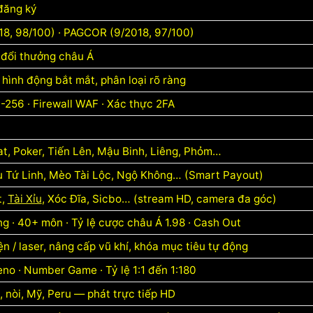
 đăng ký
018, 98/100) · PAGCOR (9/2018, 97/100)
 đổi thưởng châu Á
 hình động bắt mắt, phân loại rõ ràng
-256 · Firewall WAF · Xác thực 2FA
t, Poker, Tiến Lên, Mậu Binh, Liêng, Phỏm…
u Tứ Linh, Mèo Tài Lộc, Ngộ Không… (Smart Payout)
t,
Tài Xỉu
, Xóc Đĩa, Sicbo… (stream HD, camera đa góc)
g · 40+ môn · Tỷ lệ cược châu Á 1.98 · Cash Out
n / laser, nâng cấp vũ khí, khóa mục tiêu tự động
eno · Number Game · Tỷ lệ 1:1 đến 1:180
 nòi, Mỹ, Peru — phát trực tiếp HD