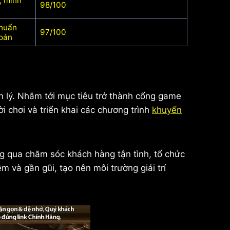
, minh
98/100
chuẩn
97/100
toán
n lý. Nhắm tới mục tiêu trở thành cổng game
i chơi và triển khai các chương trình
khuyến
ng qua chăm sóc khách hàng tận tình, tổ chức
m và gần gũi, tạo nên môi trường giải trí