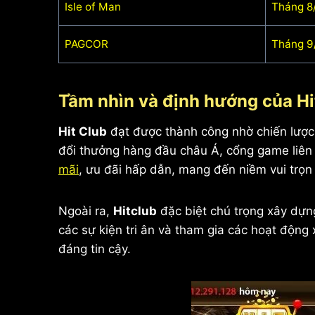
Isle of Man
Tháng 8
PAGCOR
Tháng 9
Tầm nhìn và định hướng của Hi
Hit Club
đạt được thành công nhờ chiến lược 
đổi thưởng hàng đầu châu Á, cổng game liên t
mãi
, ưu đãi hấp dẫn, mang đến niềm vui trọn
Ngoài ra,
Hitclub
đặc biệt chú trọng xây dựng
các sự kiện tri ân và tham gia các hoạt động 
đáng tin cậy.